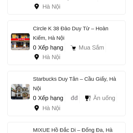
Hà Nội
Circle K 38 Đào Duy Từ – Hoàn
Kiếm, Hà Nội
0 Xếp hạng
Mua Sắm
Hà Nội
Starbucks Duy Tân – Cầu Giấy, Hà
Nội
1
0 Xếp hạng
đđ
Ăn uống
Hà Nội
MIXUE Hồ Đắc Di – Đống Đa, Hà