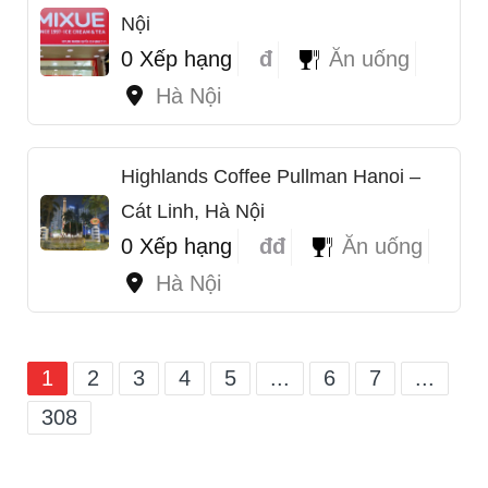
Nội
0 Xếp hạng
đ
Ăn uống
Hà Nội
Highlands Coffee Pullman Hanoi –
Cát Linh, Hà Nội
0 Xếp hạng
đđ
Ăn uống
Hà Nội
1
2
3
4
5
...
6
7
...
308