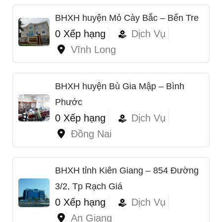
BHXH huyện Mỏ Cày Bắc – Bến Tre
0 Xếp hạng
Dịch Vụ
Vĩnh Long
BHXH huyện Bù Gia Mập – Bình
Phước
0 Xếp hạng
Dịch Vụ
Đồng Nai
BHXH tỉnh Kiên Giang – 854 Đường
3/2, Tp Rạch Giá
0 Xếp hạng
Dịch Vụ
An Giang