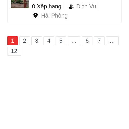
0 Xếp hạng
Dịch Vụ
Hải Phòng
1
2
3
4
5
...
6
7
...
12