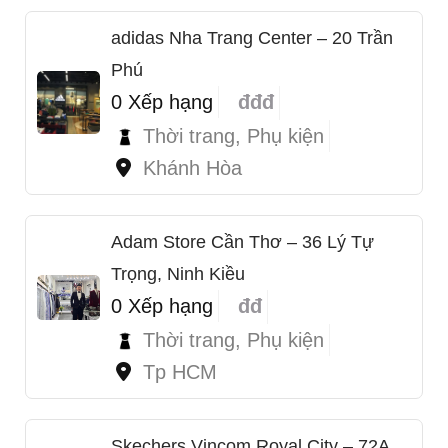
adidas Nha Trang Center – 20 Trần
Phú
0 Xếp hạng
đđđ
Thời trang, Phụ kiện
Khánh Hòa
Adam Store Cần Thơ – 36 Lý Tự
Trọng, Ninh Kiều
0 Xếp hạng
đđ
Thời trang, Phụ kiện
Tp HCM
Skechers Vincom Royal City – 72A