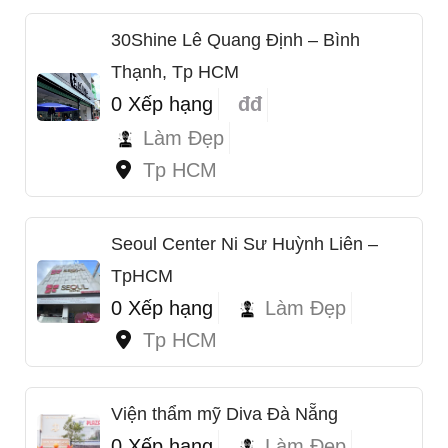
30Shine Lê Quang Định – Bình
Thạnh, Tp HCM
0 Xếp hạng
đđ
Làm Đẹp
Tp HCM
Seoul Center Ni Sư Huỳnh Liên –
TpHCM
0 Xếp hạng
Làm Đẹp
Tp HCM
Viện thẩm mỹ Diva Đà Nẵng
0 Xếp hạng
Làm Đẹp