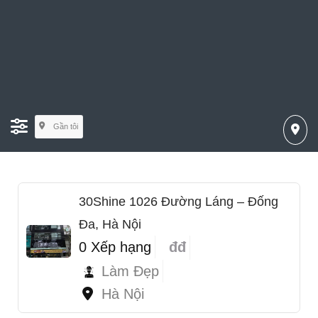
Gần tôi
30Shine 1026 Đường Láng – Đống
Đa, Hà Nội
0 Xếp hạng
đđ
Làm Đẹp
Hà Nội