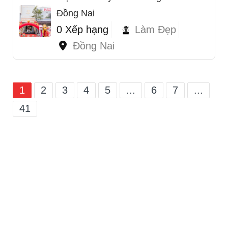
Đồng Nai
0 Xếp hạng
Làm Đẹp
Đồng Nai
1
2
3
4
5
...
6
7
...
41