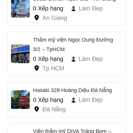
0 Xếp hạng
Làm Đẹp
An Giang
Thẩm mỹ viện Ngọc Dung Đường
3/2 – TpHCM
0 Xếp hạng
Làm Đẹp
1
Tp HCM
Hasaki 329 Hoàng Diệu Đà Nẵng
0 Xếp hạng
Làm Đẹp
Đà Nẵng
Viện thẩm mỹ DIVA Trảng Bom –