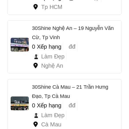
Tp HCM
30Shine Nghệ An – 19 Nguyễn Văn
Cừ, Tp Vinh
0 Xếp hạng
đđ
Làm Đẹp
Nghệ An
30Shine Cà Mau – 21 Trần Hưng
Đạo, Tp Cà Mau
0 Xếp hạng
đđ
1
Làm Đẹp
Cà Mau