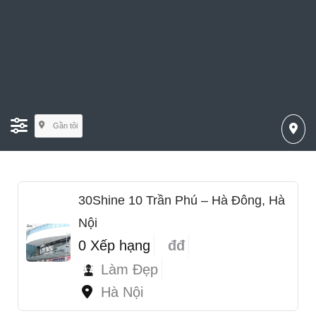
Gần tôi
30Shine 10 Trần Phú – Hà Đông, Hà
Nội
0 Xếp hạng
đđ
Làm Đẹp
Hà Nội