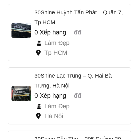
30Shine Huỳnh Tấn Phát – Quận 7,
Tp HCM
0 Xếp hạng
đđ
Làm Đẹp
Tp HCM
30Shine Lạc Trung – Q. Hai Bà
Trưng, Hà Nội
0 Xếp hạng
đđ
Làm Đẹp
Hà Nội
30Shine Cần Thơ – 205 Đường 30