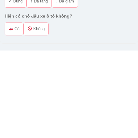
✓ Đúng
↑ Đã tăng
↓ Đã giảm
Hiện có chỗ đậu xe ô tô không?
Có
Không