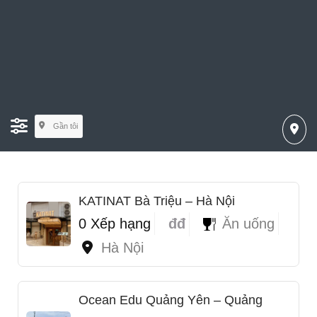
Gần tôi
KATINAT Bà Triệu – Hà Nội
0 Xếp hạng
đđ
Ăn uống
Hà Nội
Ocean Edu Quảng Yên – Quảng