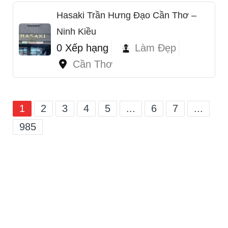
Hasaki Trần Hưng Đạo Cần Thơ –
Ninh Kiều
0 Xếp hạng
Làm Đẹp
Cần Thơ
1
2
3
4
5
...
6
7
...
985