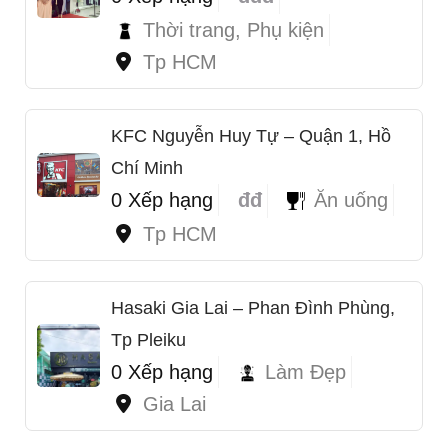
Thời trang, Phụ kiện
Tp HCM
KFC Nguyễn Huy Tự – Quận 1, Hồ
Chí Minh
0 Xếp hạng
đđ
Ăn uống
Tp HCM
1
Hasaki Gia Lai – Phan Đình Phùng,
Tp Pleiku
0 Xếp hạng
Làm Đẹp
Gia Lai