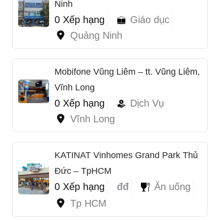
Ninh
0 Xếp hạng
Giáo dục
Quảng Ninh
Mobifone Vũng Liêm – tt. Vũng Liêm,
Vĩnh Long
0 Xếp hạng
Dịch Vụ
Vĩnh Long
KATINAT Vinhomes Grand Park Thủ
Đức – TpHCM
0 Xếp hạng
đđ
Ăn uống
Tp HCM