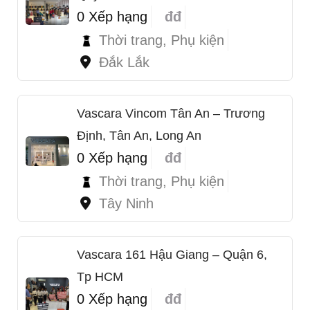
0 Xếp hạng
đđ
Thời trang, Phụ kiện
Đắk Lắk
Vascara Vincom Tân An – Trương
Định, Tân An, Long An
0 Xếp hạng
đđ
Thời trang, Phụ kiện
Tây Ninh
Vascara 161 Hậu Giang – Quận 6,
Tp HCM
1
0 Xếp hạng
đđ