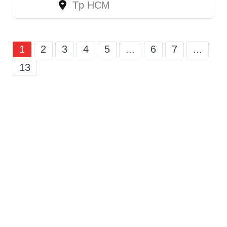
Tp HCM
1
2
3
4
5
...
6
7
...
13