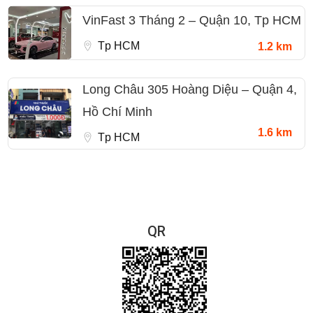
VinFast 3 Tháng 2 – Quận 10, Tp HCM
Tp HCM
1.2 km
Long Châu 305 Hoàng Diệu – Quận 4,
Hồ Chí Minh
1.6 km
Tp HCM
QR