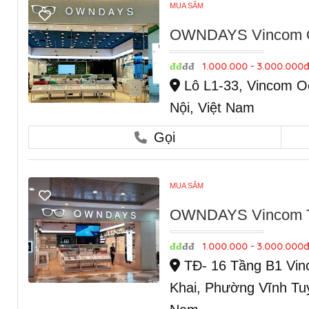
MUA SẮM
OWNDAYS Vincom Oc
1.000.000 - 3.000.000đ
đđ
đđ
Lô L1-33, Vincom O
Nội, Việt Nam
Gọi
MUA SẮM
OWNDAYS Vincom Tim
1.000.000 - 3.000.000đ
đđ
đđ
TĐ- 16 Tầng B1 Vinc
Khai, Phường Vĩnh Tuy