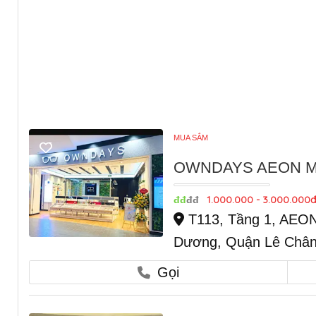
MUA SẮM
OWNDAYS AEON Mal
1.000.000 - 3.000.000đ
đđ
đđ
T113, Tầng 1, AEON
Dương, Quận Lê Chân,
Gọi