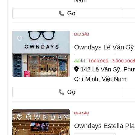
Nam
Gọi
MUA SẮM
Owndays Lê Văn Sỹ
1.000.000 - 3.000.000đ
đđ
đđ
142 Lê Văn Sỹ, Phư
Chí Minh, Việt Nam
Gọi
MUA SẮM
Owndays Estella Pl