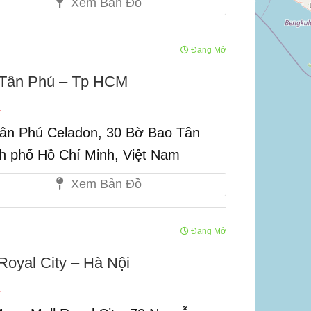
Xem Bản Đồ
Đang Mở
 Tân Phú – Tp HCM
n Phú Celadon, 30 Bờ Bao Tân
h phố Hồ Chí Minh, Việt Nam
Xem Bản Đồ
Đang Mở
yal City – Hà Nội