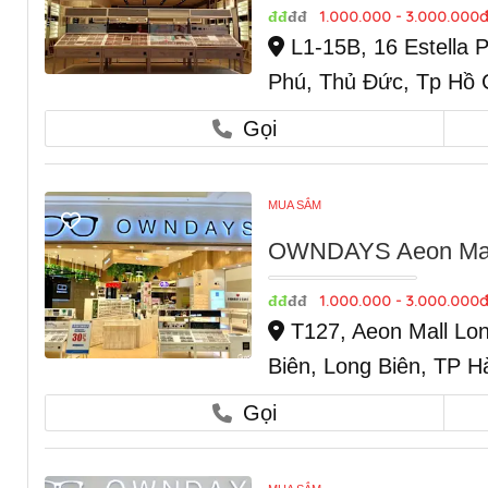
1.000.000 - 3.000.000đ
đđ
đđ
L1-15B, 16 Estella 
Phú, Thủ Đức, Tp Hồ 
Gọi
MUA SẮM
OWNDAYS Aeon Mall 
1.000.000 - 3.000.000đ
đđ
đđ
T127, Aeon Mall Lon
Biên, Long Biên, TP H
Gọi