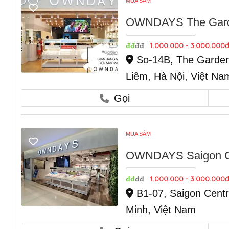
MUA SẮM
OWNDAYS The Garde
1.000.000 - 3.000.000đ
đđ
đđ
So-14B, The Garden
Liêm, Hà Nội, Việt Na
Gọi
MUA SẮM
OWNDAYS Saigon Ce
1.000.000 - 3.000.000đ
đđ
đđ
B1-07, Saigon Centr
Minh, Việt Nam