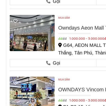
Gọi
MUA SẮM
Owndays Aeon Mall
1.000.000 - 3.000.000đ
đđ
đđ
G64, AEON MALL Tâ
Thắng, Tân Phú, Thàn
Gọi
MUA SẮM
OWNDAYS Vincom Ro
1.000.000 - 3.000.000đ
đđ
đđ