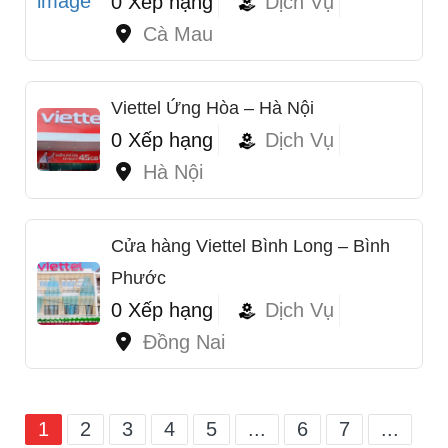
0 Xếp hạng
Dịch Vụ
Cà Mau
Viettel Ứng Hòa – Hà Nội
1
0 Xếp hạng
Dịch Vụ
Hà Nội
Cửa hàng Viettel Bình Long – Bình
Phước
0 Xếp hạng
Dịch Vụ
Đồng Nai
1
2
3
4
5
...
6
7
...