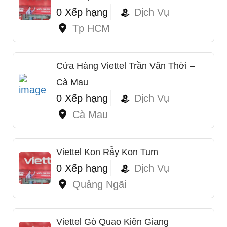
0 Xếp hạng
Dịch Vụ
Tp HCM
Cửa Hàng Viettel Trần Văn Thời –
Cà Mau
0 Xếp hạng
Dịch Vụ
Cà Mau
1
Viettel Kon Rẫy Kon Tum
0 Xếp hạng
Dịch Vụ
Quảng Ngãi
Viettel Gò Quao Kiên Giang