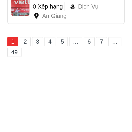
0 Xếp hạng
Dịch Vụ
An Giang
1
2
3
4
5
...
6
7
...
49