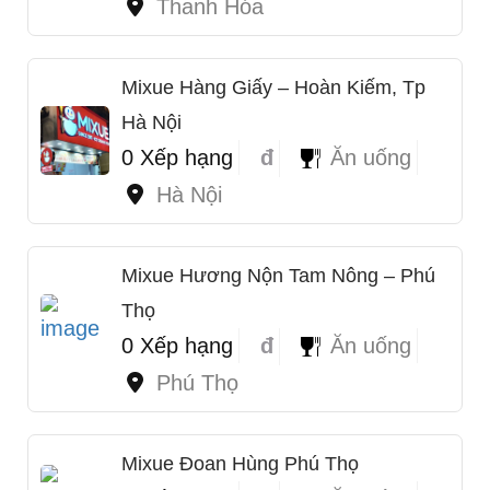
Thanh Hóa
Mixue Hàng Giấy – Hoàn Kiếm, Tp
Hà Nội
0 Xếp hạng
đ
Ăn uống
Hà Nội
1
Mixue Hương Nộn Tam Nông – Phú
Thọ
0 Xếp hạng
đ
Ăn uống
Phú Thọ
Mixue Đoan Hùng Phú Thọ