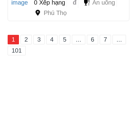
0 Xếp hạng
đ
Ăn uống
Phú Thọ
1
2
3
4
5
...
6
7
...
101