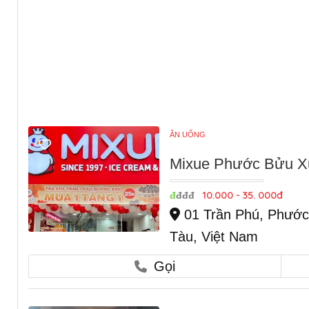
ĂN UỐNG
Mixue Phước Bửu Xu
10.000 - 35. 000đ
đ
đđđ
01 Trần Phú, Phước
Tàu, Việt Nam
Gọi