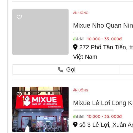
ĂN UỐNG
Mixue Nho Quan Nin
10.000 - 35. 000đ
đ
đđđ
272 Phố Tân Tiến, t
Việt Nam
Gọi
ĂN UỐNG
Mixue Lê Lợi Long 
10.000 - 35. 000đ
đ
đđđ
số 3 Lê Lợi, Xuân A