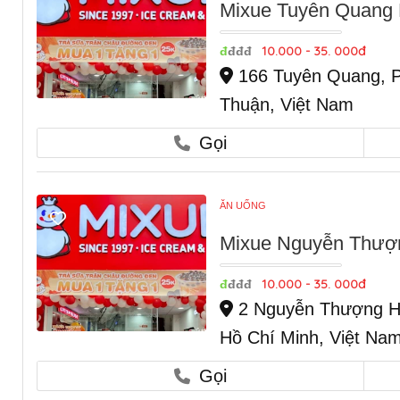
Mixue Tuyên Quang 
10.000 - 35. 000đ
đ
đđđ
166 Tuyên Quang, P
Thuận, Việt Nam
Gọi
ĂN UỐNG
Mixue Nguyễn Thượ
10.000 - 35. 000đ
đ
đđđ
2 Nguyễn Thượng Hi
Hồ Chí Minh, Việt Na
Gọi