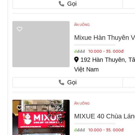
Gọi
ĂN UỐNG
Mixue Hàn Thuyên Vi
10.000 - 35. 000đ
đ
đđđ
192 Hàn Thuyên, Tân
Việt Nam
Gọi
ĂN UỐNG
MIXUE 40 Chùa Láng
10.000 - 35. 000đ
đ
đđđ