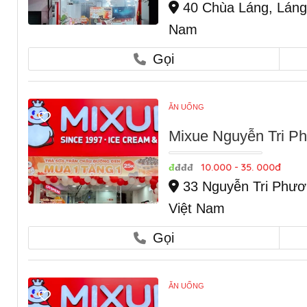
40 Chùa Láng, Láng 
Nam
Gọi
ĂN UỐNG
Mixue Nguyễn Tri P
10.000 - 35. 000đ
đ
đđđ
33 Nguyễn Tri Phươ
Việt Nam
Gọi
ĂN UỐNG