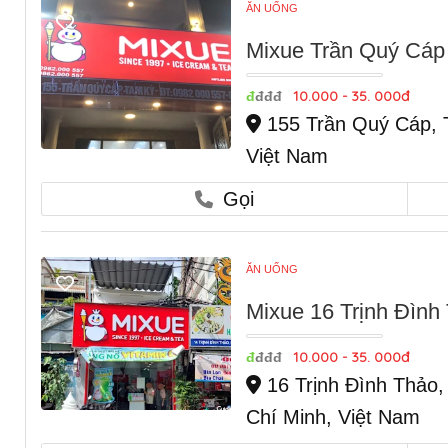
ĂN UỐNG
Mixue Trần Quý Cá
10.000 - 35. 000đ
đ
đđđ
155 Trần Quý Cáp, 
Việt Nam
Gọi
ĂN UỐNG
Mixue 16 Trịnh Đình
10.000 - 35. 000đ
đ
đđđ
16 Trịnh Đình Thảo
Chí Minh, Việt Nam