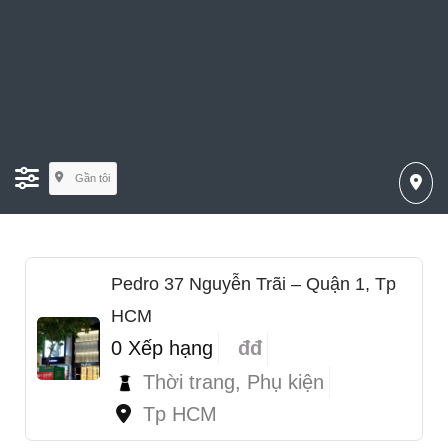
Gần tôi
Pedro 37 Nguyễn Trãi – Quận 1, Tp
HCM
0 Xếp hạng
đđ
Thời trang, Phụ kiện
Tp HCM