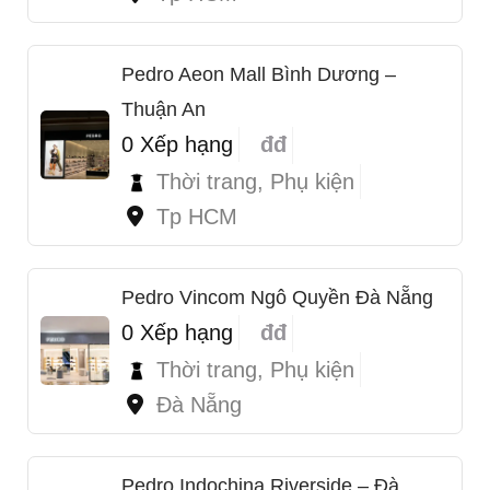
Pedro Aeon Mall Bình Dương –
Thuận An
0 Xếp hạng
đđ
Thời trang, Phụ kiện
Tp HCM
Pedro Vincom Ngô Quyền Đà Nẵng
0 Xếp hạng
đđ
1
Thời trang, Phụ kiện
Đà Nẵng
Pedro Indochina Riverside – Đà