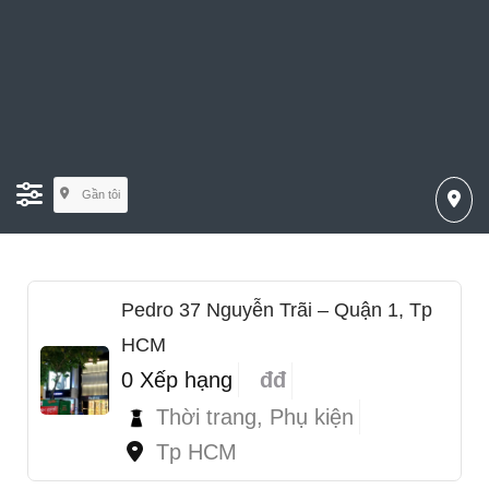
Gần tôi
Pedro 37 Nguyễn Trãi – Quận 1, Tp
HCM
0 Xếp hạng
đđ
Thời trang, Phụ kiện
Tp HCM