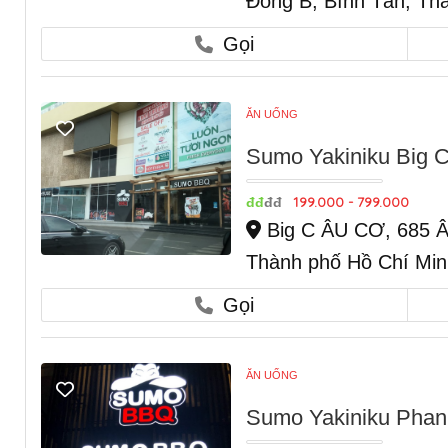
Đông B, Bình Tân, Th
Gọi
ĂN UỐNG
Sumo Yakiniku Big 
199.000 - 799.000
đđ
đđ
Big C ÂU CƠ, 685 Â
Thành phố Hồ Chí Min
Gọi
ĂN UỐNG
Sumo Yakiniku Phan