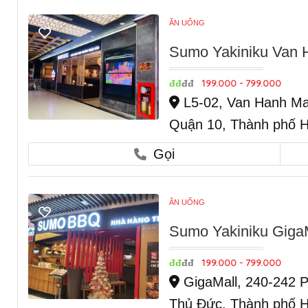
ĂN UỐNG
Sumo Yakiniku Van 
199.000 - 799.000
đđ
đđ
L5-02, Van Hanh Ma
Quận 10, Thành phố H
Gọi
ĂN UỐNG
Sumo Yakiniku Giga
199.000 - 799.000
đđ
đđ
GigaMall, 240-242 
Thủ Đức, Thành phố H