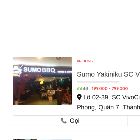
ĂN UỐNG
Sumo Yakiniku SC V
199.000 - 799.000
đđ
đđ
Lô 02-39, SC VivoCi
Phong, Quận 7, Thành
Gọi