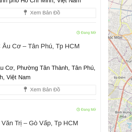
ành phố Hồ Chí Minh, Việt Nam
Xem Bản Đồ
Đang Mở
C Âu Cơ – Tân Phú, Tp HCM
u Cơ, Phường Tân Thành, Tân Phú,
h, Việt Nam
Xem Bản Đồ
Đang Mở
 Văn Trị – Gò Vấp, Tp HCM