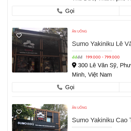
Gọi
ĂN UỐNG
Sumo Yakiniku Lê V
199.000 - 799.000
đđ
đđ
300 Lê Văn Sỹ, Phư
Minh, Việt Nam
Gọi
ĂN UỐNG
Sumo Yakiniku Cao 