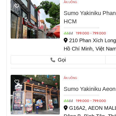
ĂN UỐNG
Sumo Yakiniku Phan
HCM
199.000 - 799.000
đđ
đđ
210 Phan Xích Long
Hồ Chí Minh, Việt Na
Gọi
ĂN UỐNG
Sumo Yakiniku Aeon
199.000 - 799.000
đđ
đđ
G16A2, AEON MALL B