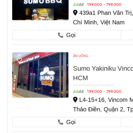
199.000 - 799.000
đđ
đđ
439a1 Phan Văn Trị
Chí Minh, Việt Nam
Gọi
ĂN UỐNG
Sumo Yakiniku Vinc
HCM
199.000 - 799.000
đđ
đđ
L4-15+16, Vincom Me
Thảo Điền, Quận 2, T
Gọi