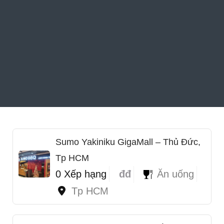
Sumo Yakiniku GigaMall – Thủ Đức,
Tp HCM
0 Xếp hạng
đđ
Ăn uống
Tp HCM