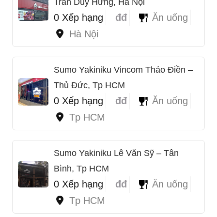
Trần Duy Hưng, Hà Nội
0 Xếp hạng
đđ
Ăn uống
Hà Nội
Sumo Yakiniku Vincom Thảo Điền –
Thủ Đức, Tp HCM
0 Xếp hạng
đđ
Ăn uống
1
Tp HCM
Sumo Yakiniku Lê Văn Sỹ – Tân
Bình, Tp HCM
0 Xếp hạng
đđ
Ăn uống
Tp HCM