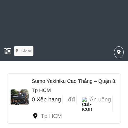
Gần tôi
Sumo Yakiniku Cao Thắng – Quận 3,
Tp HCM
0 Xếp hạng
đđ
Ăn uống
Tp HCM