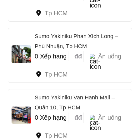
Tp HCM
Sumo Yakiniku Phan Xích Long –
Phú Nhuận, Tp HCM
0 Xếp hạng
đđ
Ăn uống
Tp HCM
Sumo Yakiniku Van Hanh Mall –
1
Quận 10, Tp HCM
0 Xếp hạng
đđ
Ăn uống
Tp HCM