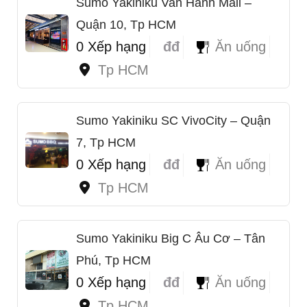
Sumo Yakiniku Van Hanh Mall –
Quận 10, Tp HCM
0 Xếp hạng
đđ
Ăn uống
Tp HCM
Sumo Yakiniku SC VivoCity – Quận
7, Tp HCM
0 Xếp hạng
đđ
Ăn uống
1
Tp HCM
Sumo Yakiniku Big C Âu Cơ – Tân
Phú, Tp HCM
0 Xếp hạng
đđ
Ăn uống
Tp HCM