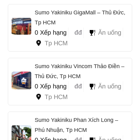
Sumo Yakiniku GigaMall – Thủ Đức,
Tp HCM
0 Xếp hạng
đđ
Ăn uống
Tp HCM
Sumo Yakiniku Vincom Thảo Điền –
Thủ Đức, Tp HCM
0 Xếp hạng
đđ
Ăn uống
Tp HCM
Sumo Yakiniku Phan Xích Long –
Phú Nhuận, Tp HCM
0 Xếp hạng
đđ
Ăn uống