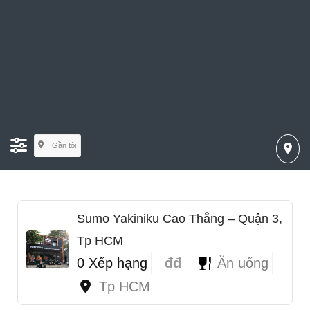
Gần tôi
Sumo Yakiniku Cao Thắng – Quận 3,
Tp HCM
0 Xếp hạng
đđ
Ăn uống
Tp HCM