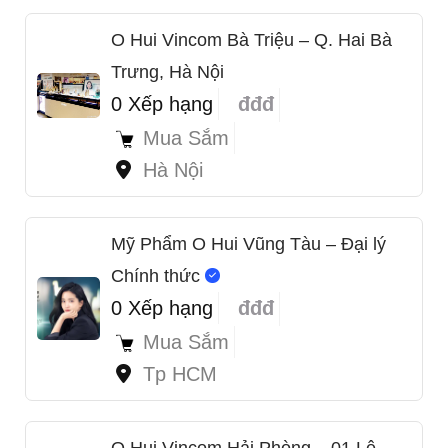
O Hui Vincom Bà Triệu – Q. Hai Bà
Trưng, Hà Nội
0 Xếp hạng
đđđ
Mua Sắm
Hà Nội
Mỹ Phẩm O Hui Vũng Tàu – Đại lý
Chính thức
0 Xếp hạng
đđđ
Mua Sắm
Tp HCM
O Hui Vincom Hải Phòng – 01 Lê