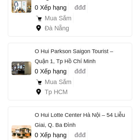
0 Xếp hạng
đđđ
Mua Sắm
Đà Nẵng
O Hui Parkson Saigon Tourist –
Quận 1, Tp Hồ Chí Minh
0 Xếp hạng
đđđ
Mua Sắm
Tp HCM
O Hui Lotte Center Hà Nội – 54 Liễu
1
Giai, Q. Ba Đình
0 Xếp hạng
đđđ