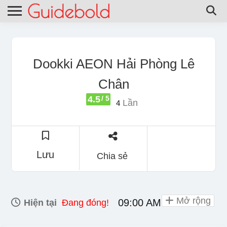
Dookki AEON Hải Phòng Lê
Chân
4.5
/ 5
Lần
4
Lưu
Chia sẻ
Mở rộng
09:00 AM - 10:00 PM
Hiện tại
Đang đóng!