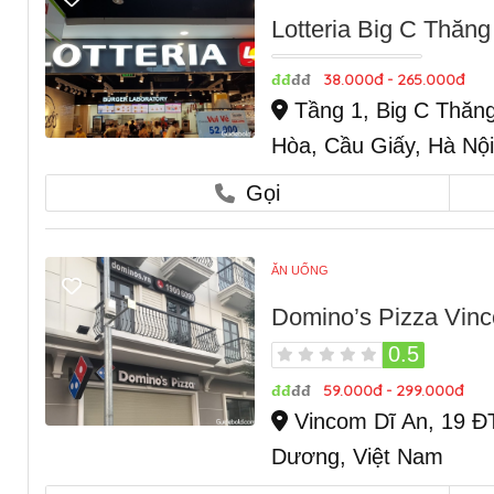
Lotteria Big C Thăng
38.000đ - 265.000đ
đđ
đđ
Tầng 1, Big C Thăng
Hòa, Cầu Giấy, Hà Nội
Gọi
ĂN UỐNG
Domino’s Pizza Vin
0.5
59.000đ - 299.000đ
đđ
đđ
Vincom Dĩ An, 19 ĐT
Dương, Việt Nam