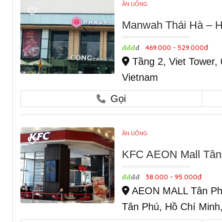
ĂN UỐNG
Manwah Thái Hà – H
469.000 - 529.000đ
đđđ
đ
Tầng 2, Viet Tower,
Vietnam
Gọi
ĂN UỐNG
KFC AEON Mall Tân 
38.000 - 95.000đ
đđ
đđ
AEON MALL Tân Phú
Tân Phú, Hồ Chí Minh