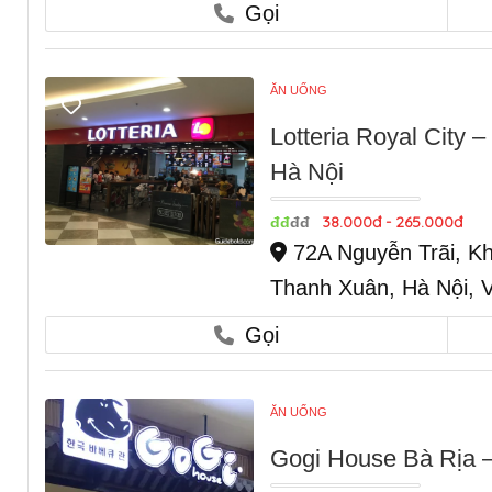
Gọi
ĂN UỐNG
Lotteria Royal City 
Hà Nội
38.000đ - 265.000đ
đđ
đđ
72A Nguyễn Trãi, Kh
Thanh Xuân, Hà Nội, 
Gọi
ĂN UỐNG
Gogi House Bà Rịa 