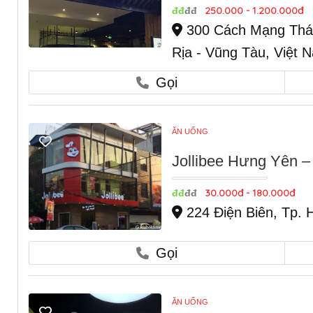
250.000 - 1.200.000đ
đđ
đđ
300 Cách Mạng Thán
Rịa - Vũng Tàu, Việt 
Gọi
ĂN UỐNG
Jollibee Hưng Yên –
30.000đ - 180.000đ
đđ
đđ
224 Điện Biên, Tp.
Gọi
ĂN UỐNG