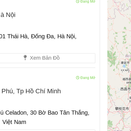
Đang Mở
à Nội
 01 Thái Hà, Đống Đa, Hà Nội,
Xem Bản Đồ
Đang Mở
Phú, Tp Hồ Chí Minh
 Celadon, 30 Bờ Bao Tân Thắng,
, Việt Nam