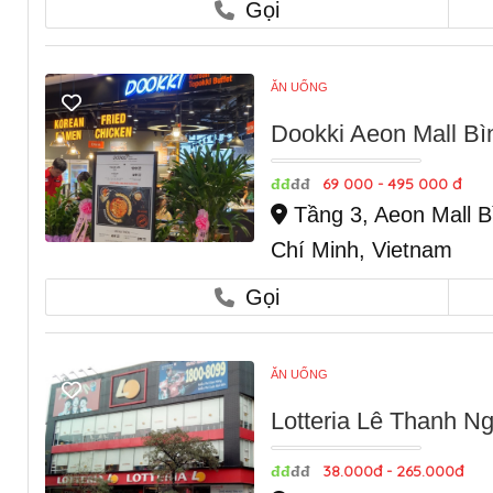
Gọi
ĂN UỐNG
Dookki Aeon Mall B
69 000 - 495 000 đ
đđ
đđ
Tầng 3, Aeon Mall B
Chí Minh, Vietnam
Gọi
ĂN UỐNG
Lotteria Lê Thanh Ng
38.000đ - 265.000đ
đđ
đđ