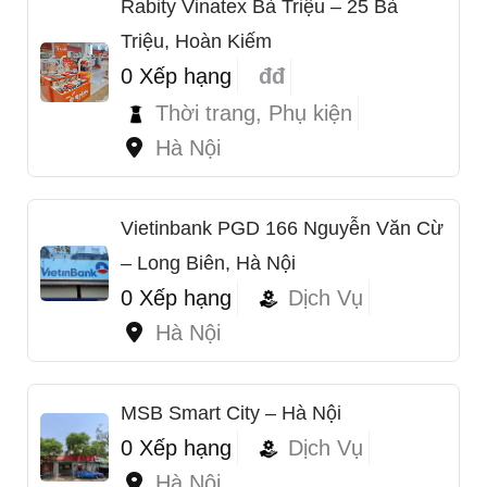
Rabity Vinatex Bà Triệu – 25 Bà
Triệu, Hoàn Kiếm
0 Xếp hạng
đđ
Thời trang, Phụ kiện
Hà Nội
Vietinbank PGD 166 Nguyễn Văn Cừ
– Long Biên, Hà Nội
0 Xếp hạng
Dịch Vụ
Hà Nội
MSB Smart City – Hà Nội
0 Xếp hạng
Dịch Vụ
Hà Nội