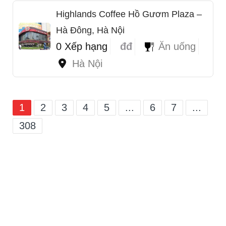
Highlands Coffee Hồ Gươm Plaza –
Hà Đông, Hà Nội
0 Xếp hạng
đđ
Ăn uống
Hà Nội
1
2
3
4
5
...
6
7
...
308