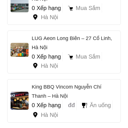
0 Xếp hạng
Mua Sắm
Hà Nội
LUG Aeon Long Biên – 27 Cổ Linh,
Hà Nội
0 Xếp hạng
Mua Sắm
Hà Nội
1
King BBQ Vincom Nguyễn Chí
Thanh – Hà Nội
0 Xếp hạng
đđ
Ăn uống
Hà Nội