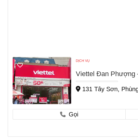
DỊCH VỤ
Viettel Đan Phượng 
131 Tây Sơn, Phùng
Gọi