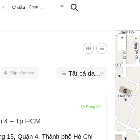
Ở đâu
Chọn ...
Tất cả danh mục
Sắp xếp theo
Đang Mở
ận 4 – Tp HCM
g 15, Quận 4, Thành phố Hồ Chí