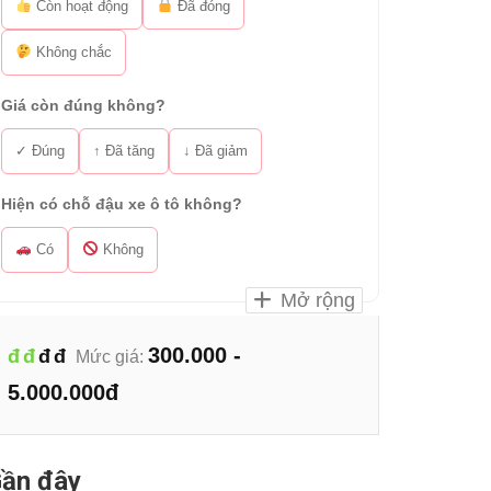
Còn hoạt động
Đã đóng
Không chắc
Giá còn đúng không?
✓ Đúng
↑ Đã tăng
↓ Đã giảm
Hiện có chỗ đậu xe ô tô không?
Có
Không
Mở rộng
300.000 -
đ
đ
đ
đ
Mức giá:
5.000.000đ
ần đây