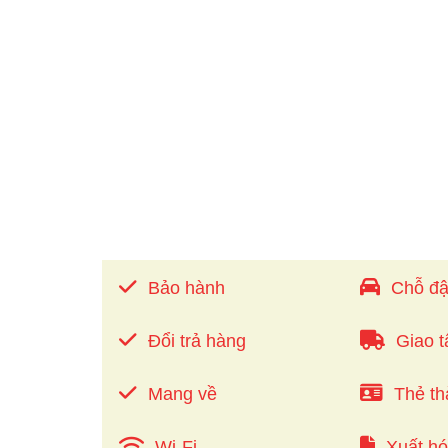
Bảo hành
Chỗ đậ
Đổi trả hàng
Giao t
Mang về
Thẻ th
Wi-Fi
Xuất h