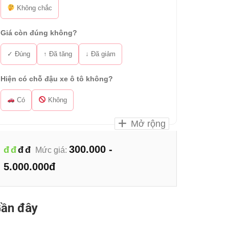
Không chắc
Giá còn đúng không?
✓ Đúng
↑ Đã tăng
↓ Đã giảm
Hiện có chỗ đậu xe ô tô không?
Có
Không
Mở rộng
300.000 -
đ
đ
đ
đ
Mức giá:
5.000.000đ
ần đây