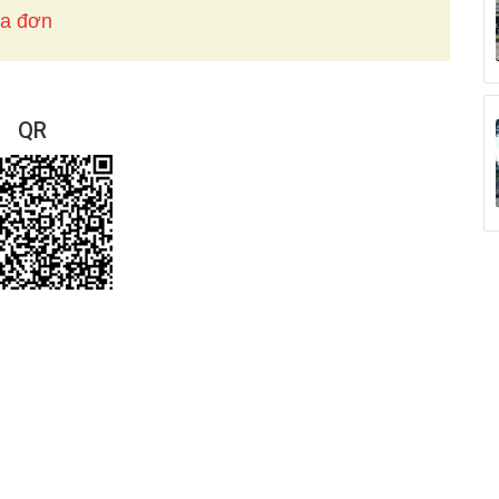
óa đơn
QR