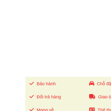
Bảo hành
Chỗ đậ
Đổi trả hàng
Giao t
Mang về
Thẻ th