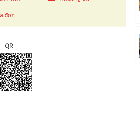
óa đơn
QR