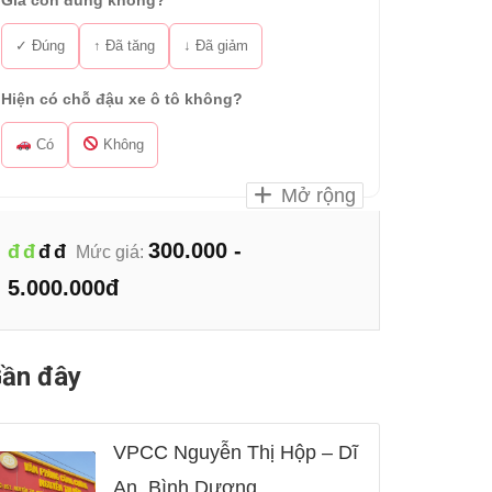
Giá còn đúng không?
✓ Đúng
↑ Đã tăng
↓ Đã giảm
Hiện có chỗ đậu xe ô tô không?
Có
Không
Mở rộng
300.000 -
đ
đ
đ
đ
Mức giá:
5.000.000đ
ần đây
VPCC Nguyễn Thị Hộp – Dĩ
An, Bình Dương