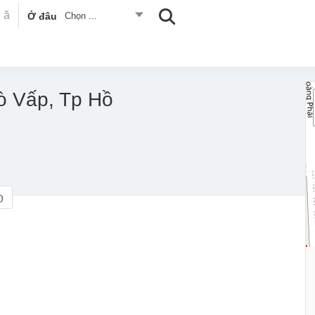
Ở đâu
Chọn ...
ò Vấp, Tp Hồ
o