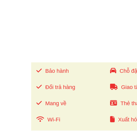
Bảo hành
Chỗ đậ
Đổi trả hàng
Giao t
Mang về
Thẻ th
Wi-Fi
Xuất h