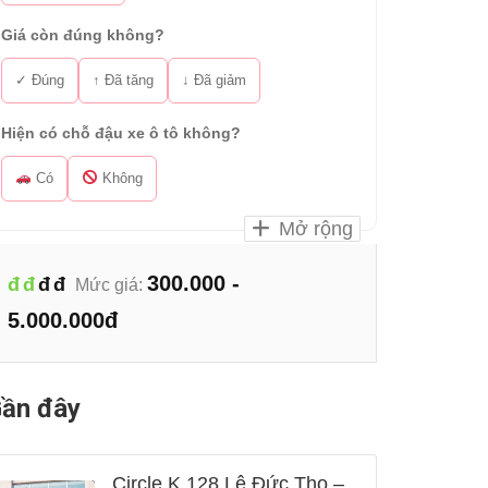
Giá còn đúng không?
✓ Đúng
↑ Đã tăng
↓ Đã giảm
Hiện có chỗ đậu xe ô tô không?
Có
Không
Mở rộng
300.000 -
đ
đ
đ
đ
Mức giá:
5.000.000đ
ần đây
Circle K 128 Lê Đức Thọ –