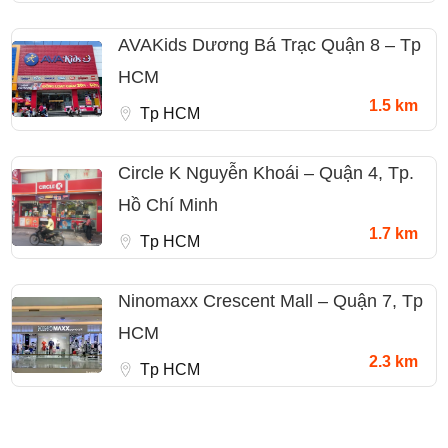
AVAKids Dương Bá Trạc Quận 8 – Tp
HCM
1.5 km
Tp HCM
Circle K Nguyễn Khoái – Quận 4, Tp.
Hồ Chí Minh
1.7 km
Tp HCM
Ninomaxx Crescent Mall – Quận 7, Tp
HCM
2.3 km
Tp HCM