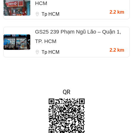
HCM
2.2 km
Tp HCM
GS25 239 Phạm Ngũ Lão – Quận 1,
TP. HCM
2.2 km
Tp HCM
QR