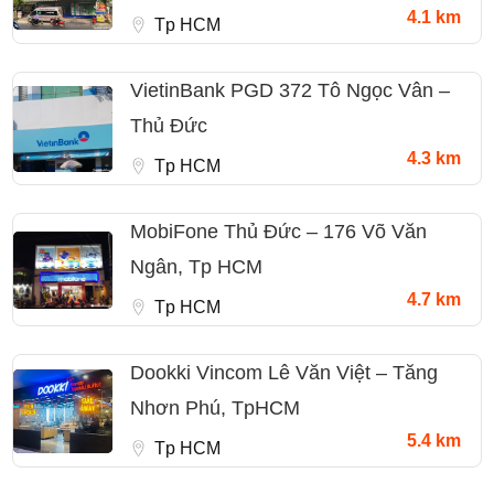
4.1 km
Tp HCM
VietinBank PGD 372 Tô Ngọc Vân –
Thủ Đức
4.3 km
Tp HCM
MobiFone Thủ Đức – 176 Võ Văn
Ngân, Tp HCM
4.7 km
Tp HCM
Dookki Vincom Lê Văn Việt – Tăng
Nhơn Phú, TpHCM
5.4 km
Tp HCM