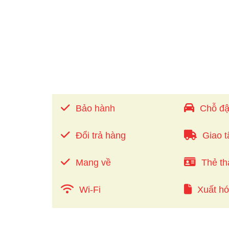
Bảo hành
Chỗ đậ
Đổi trả hàng
Giao t
Mang về
Thẻ th
Wi-Fi
Xuất h