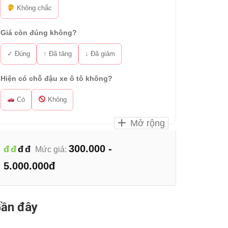
Không chắc
Giá còn đúng không?
✓ Đúng
↑ Đã tăng
↓ Đã giảm
Hiện có chỗ đậu xe ô tô không?
Có
Không
Mở rộng
300.000 -
đ
đ
đ
đ
Mức giá:
5.000.000đ
ần đây