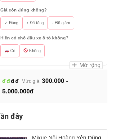
Giá còn đúng không?
✓ Đúng
↑ Đã tăng
↓ Đã giảm
Hiện có chỗ đậu xe ô tô không?
Có
Không
Mở rộng
300.000 -
đ
đ
đ
đ
Mức giá:
5.000.000đ
ần đây
Mixue Nội Hoàng Yên Dũng