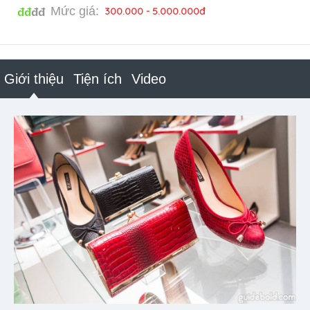
Mức giá:
300.000 - 5.000.000đ
đđ
đđ
Giới thiệu
Tiện ích
Video