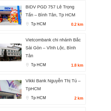
BIDV PGD 757 Lê Trọng
Tấn – Bình Tân, Tp HCM
Tp HCM
0.2 km
Vietcombank chi nhánh Bắc
Sài Gòn – Vĩnh Lộc, Bình
Tân
Tp HCM
1.8 km
Vikki Bank Nguyễn Thị Tú –
TpHCM
Tp HCM
2 km