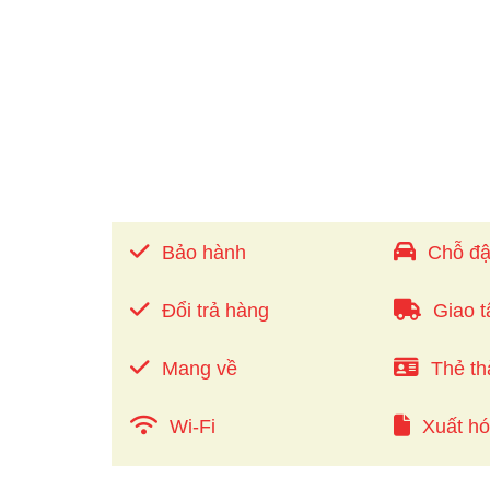
Bảo hành
Chỗ đậ
Đổi trả hàng
Giao t
Mang về
Thẻ th
Wi-Fi
Xuất h