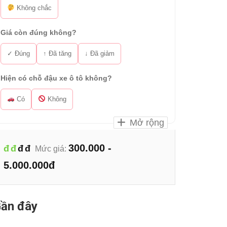
Không chắc
Giá còn đúng không?
✓ Đúng
↑ Đã tăng
↓ Đã giảm
Hiện có chỗ đậu xe ô tô không?
Có
Không
Mở rộng
300.000 -
đ
đ
đ
đ
Mức giá:
5.000.000đ
ần đây