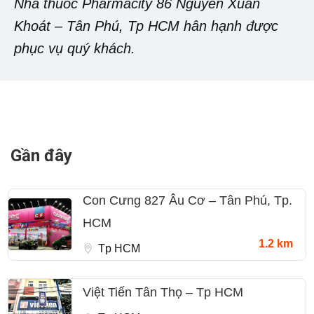
Nhà thuốc Pharmacity 86 Nguyễn Xuân
Khoát – Tân Phú, Tp HCM hân hạnh được
phục vụ quý khách.
Gần đây
Con Cưng 827 Âu Cơ – Tân Phú, Tp.
HCM
1.2 km
Tp HCM
Việt Tiến Tân Thọ – Tp HCM