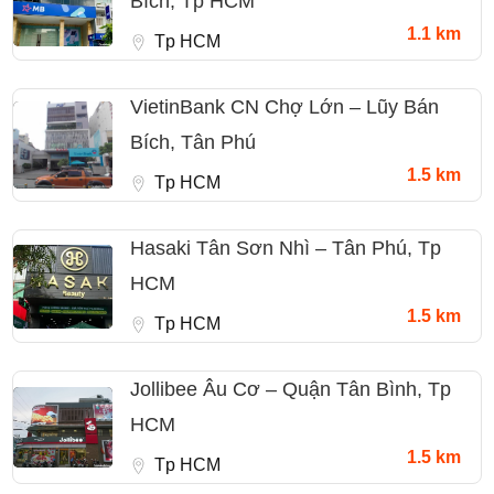
Bích, Tp HCM
1.1 km
Tp HCM
VietinBank CN Chợ Lớn – Lũy Bán
Bích, Tân Phú
1.5 km
Tp HCM
Hasaki Tân Sơn Nhì – Tân Phú, Tp
HCM
1.5 km
Tp HCM
Jollibee Âu Cơ – Quận Tân Bình, Tp
HCM
1.5 km
Tp HCM