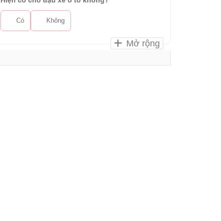
Hiện có chỗ đậu xe ô tô không?
Có
Không
Mở rộng
ần đây
Mixue Vũ Quang Hà Tĩnh
Hà Tĩnh
4.8 km
CANIFA Hà Tĩnh – 50 Hàm
Nghi, Tp Hà Tĩnh
Hà Tĩnh
5.3 km