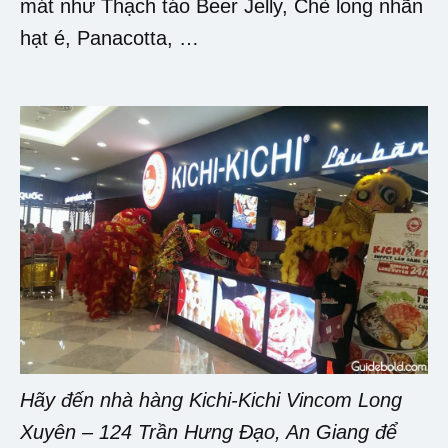
mát như Thạch táo Beer Jelly, Chè long nhãn
hạt é, Panacotta, …
Hãy đến nhà hàng Kichi-Kichi Vincom Long
Xuyên – 124 Trần Hưng Đạo, An Giang để