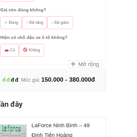
Giá còn đúng không?
✓ Đúng
↑ Đã tăng
↓ Đã giảm
Hiện có chỗ đậu xe ô tô không?
Có
Không
Mở rộng
150.000 - 380.000đ
đ
đ
đ
đ
Mức giá:
ần đây
LaForce Ninh Bình – 49
Đinh Tiên Hoàng