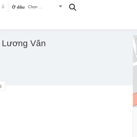
Ở đâu
Chọn ...
19 Lương Văn
o