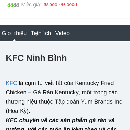
Mức giá:
38.000 - 95.000đ
đđ
đđ
Giới thiệu
Tiện ích
Video
KFC Ninh Bình
KFC
là cụm từ viết tắt của Kentucky Fried
Chicken – Gà Rán Kentucky, một trong các
thương hiệu thuộc Tập đoàn Yum Brands Inc
(Hoa Kỳ).
KFC chuyên về các sản phẩm gà rán và
nướng, với các món ăn kèm theo và các