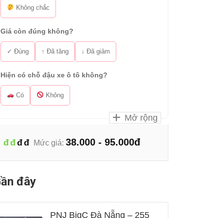
Không chắc
Giá còn đúng không?
✓ Đúng
↑ Đã tăng
↓ Đã giảm
Hiện có chỗ đậu xe ô tô không?
Có
Không
Mở rộng
38.000 - 95.000đ
đ
đ
đ
đ
Mức giá:
ần đây
PNJ BigC Đà Nẵng – 255