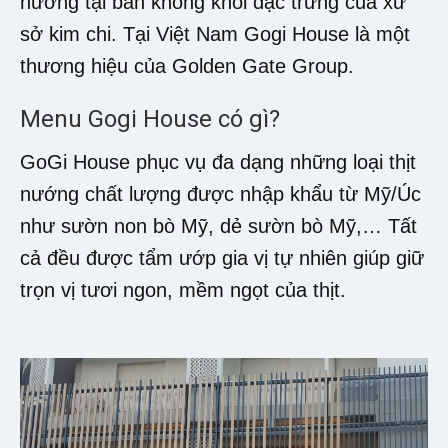
nướng tại bàn không khói đặc trưng của xứ
sở kim chi. Tại Việt Nam Gogi House là một
thương hiệu của Golden Gate Group.
Menu Gogi House có gì?
GoGi House phục vụ đa dạng những loại thịt
nướng chất lượng được nhập khẩu từ Mỹ/Úc
như sườn non bò Mỹ, dẻ sườn bò Mỹ,… Tất
cả đều được tẩm ướp gia vị tự nhiên giúp giữ
trọn vị tươi ngon, mềm ngọt của thịt.