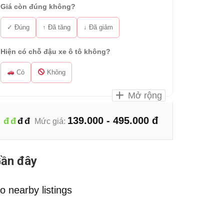
Giá còn đúng không?
✓ Đúng
↑ Đã tăng
↓ Đã giảm
Hiện có chỗ đậu xe ô tô không?
Có
Không
Mở rộng
139.000 - 495.000 đ
đ
đ
đ
đ
Mức giá:
ần đây
o nearby listings