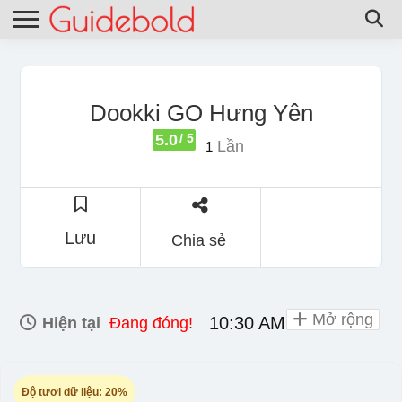
Dookki GO Hưng Yên
5.0
/ 5
Lần
1
Lưu
Chia sẻ
Mở rộng
10:30 AM - 10:00 PM
Hiện tại
Đang đóng!
Độ tươi dữ liệu:
20%