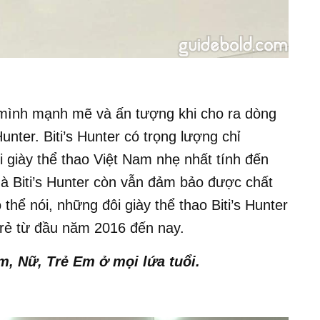
 mình mạnh mẽ và ấn tượng khi cho ra dòng
unter. Biti’s Hunter có trọng lượng chỉ
 giày thể thao Việt Nam nhẹ nhất tính đến
à Biti’s Hunter còn vẫn đảm bảo được chất
thể nói, những đôi giày thể thao Biti’s Hunter
 trẻ từ đầu năm 2016 đến nay.
m, Nữ, Trẻ Em ở mọi lứa tuổi.