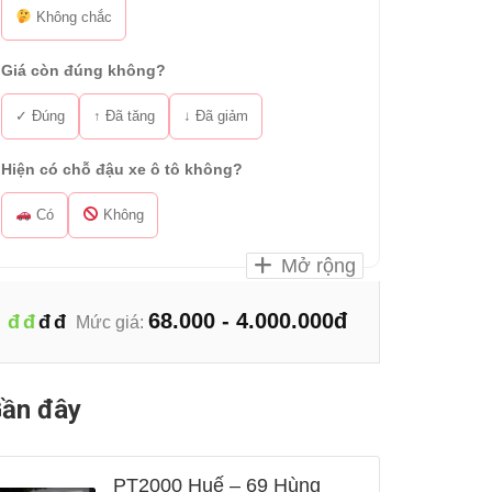
Không chắc
Giá còn đúng không?
✓ Đúng
↑ Đã tăng
↓ Đã giảm
Hiện có chỗ đậu xe ô tô không?
Có
Không
Mở rộng
68.000 - 4.000.000đ
đ
đ
đ
đ
Mức giá:
ần đây
PT2000 Huế – 69 Hùng