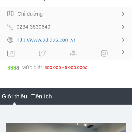
Chỉ đường
0234 3839649
http://www.adidas.com.vn
Mức giá:
500.000 - 5.000.000đ
đđđ
đ
Giới thiệu
Tiện ích