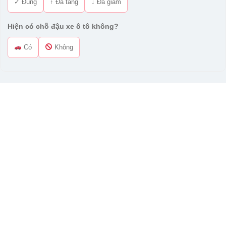
✓ Đúng
↑ Đã tăng
↓ Đã giảm
Hiện có chỗ đậu xe ô tô không?
Có
Không