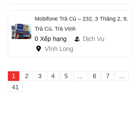
Mobifone Trà Cú – 232, 3 Tháng 2, tt.
Trà Cú, Trà Vinh
0 Xếp hạng
Dịch Vụ
Vĩnh Long
1
2
3
4
5
...
6
7
...
41