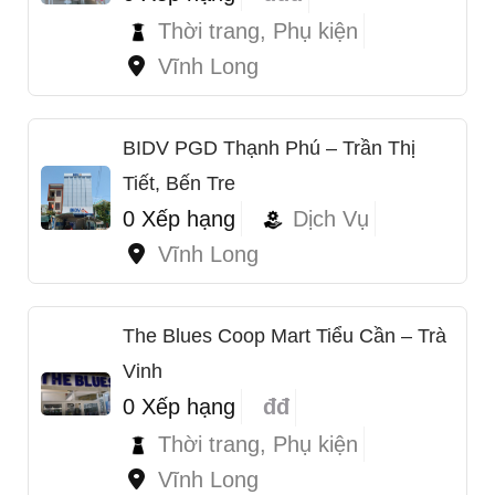
Thời trang, Phụ kiện
Vĩnh Long
BIDV PGD Thạnh Phú – Trần Thị
Tiết, Bến Tre
0 Xếp hạng
Dịch Vụ
Vĩnh Long
1
The Blues Coop Mart Tiểu Cần – Trà
Vinh
0 Xếp hạng
đđ
Thời trang, Phụ kiện
Vĩnh Long